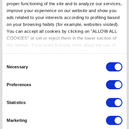
proper functioning of the site and to analyze our services,
improve your experience on our website and show you
ads related to your interests according to profiling based
on your browsing habits (for example, websites visited).
FAQ
You can accept all cookies by clicking on "ALLOW ALL
COOKIES" or set or reject them in the lower section of
this banner. If you want to know more about the use of
Ihre Wärmepumpe beginnt nicht sofort mit der
cookies, please check our
Cookies Policy
.
Beheizung
Consent
Necessary
Selection
Ihre Wärmepumpe erzeugt Wasser
Preferences
Ihre Wärmepumpe funktioniert nicht
Statistics
Der Verdampfer Ihrer Wärmepumpe ist
gefroren
Marketing
Ihre Wärmepumpe funktioniert, aber die