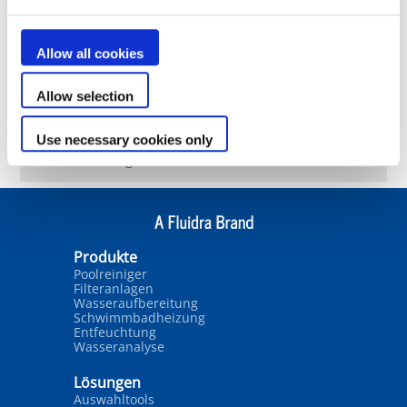
Wassertemperatur steigt nicht
Allow all cookies
Die Pumpe schaltet den Leistungsschalter /
Schutzschalter aus
Allow selection
Ihr Wärmepumpenventilator läuft, aber der
Use necessary cookies only
Kompressor stoppt von Zeit zu Zeit ohne
Fehlermeldungen
Produkte
Poolreiniger
Filteranlagen
Wasseraufbereitung
Schwimmbadheizung
Entfeuchtung
Wasseranalyse
Lösungen
Auswahltools