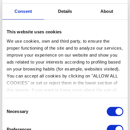
Wenden Sie sich an Ihren Fachhändler, da es sich um
einen Fehler am Lüftermotor handelt (abgeschalteter
Consent
Details
About
oder beschädigter Motor).
This website uses cookies
Produkte, die Sie hier finden
We use cookies, own and third party, to ensure the
proper functioning of the site and to analyze our services,
improve your experience on our website and show you
ads related to your interests according to profiling based
on your browsing habits (for example, websites visited).
You can accept all cookies by clicking on "ALLOW ALL
COOKIES" or set or reject them in the lower section of
this banner. If you want to know more about the use of
cookies, please check our
Cookies Policy
.
Kontakt
Consent
Schreiben Sie uns eine E-Mail
Necessary
Selection
Preferences