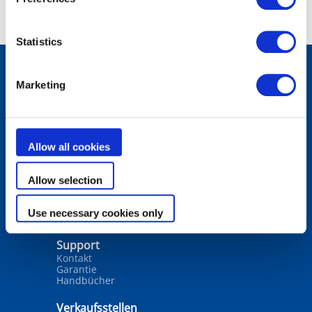
Statistics
Marketing
Produkte
Poolreiniger
Filteranlagen
Wasseraufbereitung
Schwimmbadheizung
Allow all cookies
Entfeuchtung
Wasseranalyse
Allow selection
Lösungen
Auswahltools
Use necessary cookies only
Unsere Tipps
Support
Kontakt
Garantie
Handbücher
Verkaufsstellen