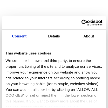
Consent
Details
About
This website uses cookies
We use cookies, own and third party, to ensure the
proper functioning of the site and to analyze our services,
improve your experience on our website and show you
Intelligente Sensoren
ads related to your interests according to profiling based
on your browsing habits (for example, websites visited).
INTELLIGENTE
You can accept all cookies by clicking on "ALLOW ALL
ÜBERWACHUNG FÜR PERFEKT
COOKIES" or set or reject them in the lower section of
AUSBALANCIERTES WASSER.
this banner. If you want to know more about the use of
cookies, please check our
Cookies Policy
.
Intelligente Sensoren messen