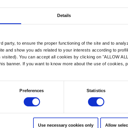
er Wärmepumpe ZS 500 angezeigt
Details
iederdruck des Kühlkreislaufs.
er, da es sich um einen Fehler im Zusammenhang 
 party, to ensure the proper functioning of the site and to anal
te and show you ads related to your interests according to profi
s visited). You can accept all cookies by clicking on "ALLOW AL
 this banner. If you want to know more about the use of cookies,
Preferences
Statistics
Use necessary cookies only
Allow selec