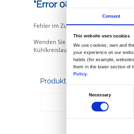
"Error 08" wird auf d
Consent
Fehler im Zusammenhang mit einem N
This website uses cookies
Wenden Sie sich an Ihren Fachhändl
We use cookies, own and third
Kühlkreislaufs handelt.
your experience on our websi
habits (for example, website
them in the lower section of
Policy
.
Produkte, die Sie hier finden
Consent
Necessary
Selection