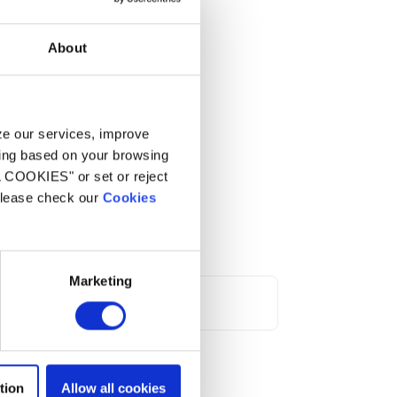
About
mit niedrigem Druck des
yze our services, improve
ling based on your browsing
L COOKIES" or set or reject
 please check our
Cookies
Marketing
tion
Allow all cookies