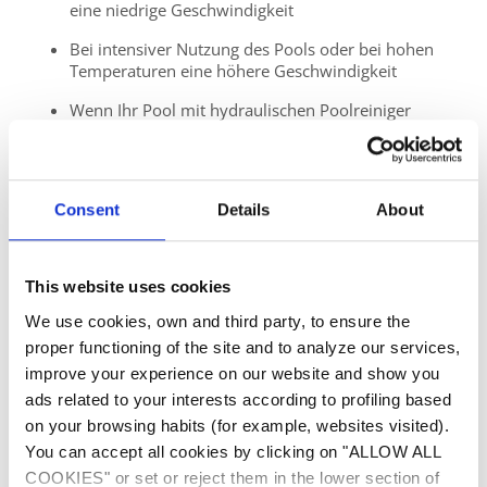
eine niedrige Geschwindigkeit
Bei intensiver Nutzung des Pools oder bei hohen
Temperaturen eine höhere Geschwindigkeit
Wenn Ihr Pool mit hydraulischen Poolreiniger
gereinigt wird, erhöhen Sie die Geschwindigkeit
um die Laufgeschwindigkeit zu erhöhen und Zeit
zu sparen
Consent
Details
About
DAUERHAFTE ENERGIEEINSPARUNG
UND OPTIMALER KOMFORT
This website uses cookies
Sich für eine drehzahlgeregelte Schwimmbadpumpe zu
We use cookies, own and third party, to ensure the
entscheiden bedeutet zwar eine etwas höhere
proper functioning of the site and to analyze our services,
Anfangsinvestition, langfristig jedoch amortisiert sich
improve your experience on our website and show you
eine FloPro Schwimmbadpumpe innerhalb weniger
ads related to your interests according to profiling based
Jahre und bringt jede Menge Komfort. Hier die
on your browsing habits (for example, websites visited).
wichtigsten Vorteile:
You can accept all cookies by clicking on "ALLOW ALL
Energiesparend und umweltfreundlich
COOKIES" or set or reject them in the lower section of