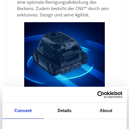
eine optimale Reinigungsabdeckung des
Beckens. Zudem besticht der CNX™ durch sein
exklusives. Design und seine Agilität.
Consent
Details
About
Steuerung über
iAquaLink®-App