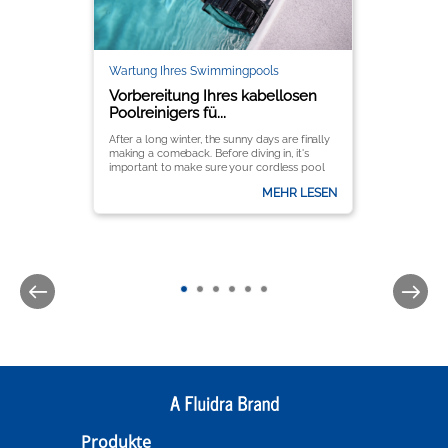
Wartung Ihres Swimmingpools
Vorbereitung Ihres kabellosen
Poolreinigers fü...
After a long winter, the sunny days are finally
making a comeback. Before diving in, it's
important to make sure your cordless pool
cleaner is ready to keep your pool crystal
MEHR LESEN
clear all season long.
It’s important to follow a few key steps to
ensure optimal performance and longevity.
Here’s a complete guide to getting your
Zodiac® pool cleaner up and running for the
season.
Produkte