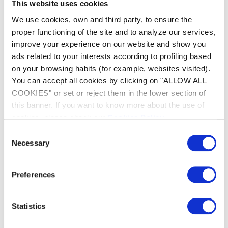
This website uses cookies
Dank der iAquaLink®-Anwendung können Sie
We use cookies, own and third party, to ensure the
mit Ihrem Smartphone aus der Ferne auf die
proper functioning of the site and to analyze our services,
Funktionen Ihres Reinigungsroboters zugreifen.
improve your experience on our website and show you
Er verfügt über eine Fernsteuerungsfunktion,
ads related to your interests according to profiling based
seine Zykluszeit kann eingestellt werden und
on your browsing habits (for example, websites visited).
der Reinigungsfortschritt kann jederzeit
You can accept all cookies by clicking on "ALLOW ALL
überwacht werden. Dank automatischer
COOKIES" or set or reject them in the lower section of
Software-Updates ist der außerdem aufrüstbar.
this banner. If you want to know more about the use of
cookies, please check our
Cookies Policy
.
Consent
Necessary
Selection
Preferences
Statistics