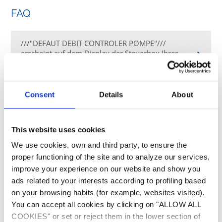
FAQ
///"DEFAUT DEBIT CONTROLER POMPE"///
erscheint auf dem Display der Steuerbox Ihres
TRi Expert
Die Sonde des pH Perfect antwortet langsam
Consent
Details
About
Das Display der Steuerbox Ihres TRi Expert zeigt
///"CONTROLLER CELL"/// an
This website uses cookies
We use cookies, own and third party, to ensure the
Mitteilung ///"CONTROLER CELL"/// des Tri
proper functioning of the site and to analyze our services,
Expert
improve your experience on our website and show you
ads related to your interests according to profiling based
on your browsing habits (for example, websites visited).
Mein pH Perfect Gerät zeigt stets einen Wert um
7,0 an
You can accept all cookies by clicking on "ALLOW ALL
COOKIES" or set or reject them in the lower section of