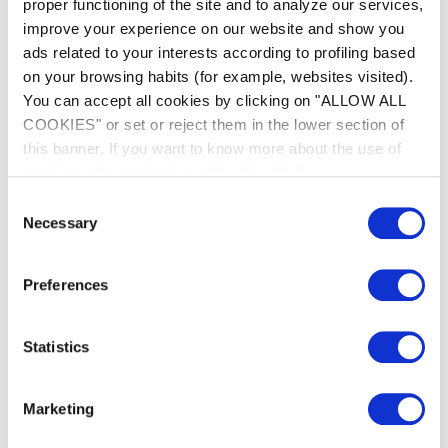
proper functioning of the site and to analyze our services,
Die Sonde des pH Perfect antwortet langsam
improve your experience on our website and show you
ads related to your interests according to profiling based
Das Display der Steuerbox Ihres TRi Expert zeigt
on your browsing habits (for example, websites visited).
///"CONTROLLER CELL"/// an
You can accept all cookies by clicking on "ALLOW ALL
COOKIES" or set or reject them in the lower section of
Mein pH Perfect Gerät zeigt stets einen Wert um
this banner. If you want to know more about the use of
7,0 an
cookies, please check our
Cookies Policy
.
Consent
Die Fehlermeldung //PUMP FLOW
Necessary
Selection
CONTROLLER FAULT// erscheint auf dem
Display oder die "Flow"-Anzeige leuchtet auf
Preferences
Die Meldung //CHECK SALT// erscheint auf dem
Display oder die "Salz"-Anzeige leuchtet auf
Statistics
Mein pH Perfect Gerät zeigt immer einen hohen
oder instabilen Wert an
Marketing