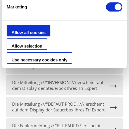
Display oder die "Salz"-Anzeige leuchtet auf
Marketing
Mein pH Perfect Gerät zeigt immer einen hohen
oder instabilen Wert an
Allow all cookies
Die Meldung //INVERSION// erscheint auf dem
Display
Allow selection
Use necessary cookies only
Die Qualität der Sondenkalibrierung des pH
Perfect liegt unter 25%
Die Mitteilung ///"INVERSION"/// erscheint auf
dem Display der Steuerbox Ihres Tri Expert
Die Mitteilung ///"DEFAUT PROD."/// erscheint
auf dem Display der Steuerbox Ihres Tri Expert
Die Fehlermeldung //CELL FAULT// erscheint