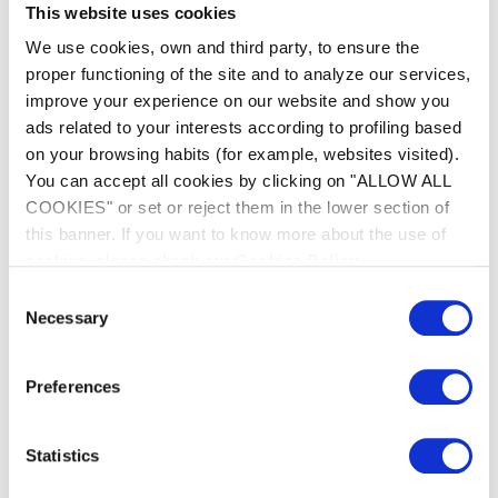
This website uses cookies
We use cookies, own and third party, to ensure the
///"DEFAUT DEBIT CONTROLER POMPE"///
proper functioning of the site and to analyze our services,
erscheint auf dem Display der Steuerbox Ihres
improve your experience on our website and show you
TRi Expert
ads related to your interests according to profiling based
on your browsing habits (for example, websites visited).
Die Sonde des pH Perfect antwortet langsam
You can accept all cookies by clicking on "ALLOW ALL
COOKIES" or set or reject them in the lower section of
Das Display der Steuerbox Ihres TRi Expert zeigt
this banner. If you want to know more about the use of
///"CONTROLLER CELL"/// an
cookies, please check our
Cookies Policy
.
Consent
Mitteilung ///"CONTROLER CELL"/// des Tri
Necessary
Selection
Expert
Preferences
Mein pH Perfect Gerät zeigt stets einen Wert um
7,0 an
Statistics
Die Meldung //CHECK SALT// erscheint auf dem