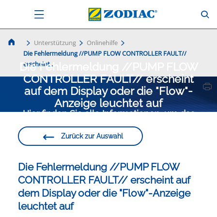
Unterstützung
Onlinehilfe
Die Fehlermeldung //PUMP FLOW CONTROLLER FAULT//
erscheint...
Die Fehlermeldung //PUMP FLOW
CONTROLLER FAULT// erscheint
auf dem Display oder die "Flow"-
Anzeige leuchtet auf
Hier finden Sie alle Informationen, um das
Beste aus Ihrem Produkt herauszuholen.
Zurück zur Auswahl
Die Fehlermeldung //PUMP FLOW
CONTROLLER FAULT// erscheint auf
dem Display oder die "Flow"-Anzeige
leuchtet auf