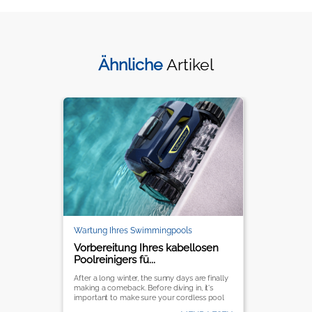
Ähnliche
Artikel
Wartung Ihres Swimmingpools
Vorbereitung Ihres kabellosen
Poolreinigers fü...
After a long winter, the sunny days are finally
making a comeback. Before diving in, it's
important to make sure your cordless pool
cleaner is ready to keep your pool crystal