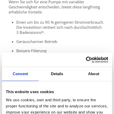
Wenn Sie sich für eine Pumpe mit variabler
Geschwindigkeit entscheiden, bietet diese langfristig
erhebliche Vorteile:
Einen um bis zu 90 % geringeren Stromverbrauch.
Die Investition rentiert sich nach durchschnittlich
3 Badesaisons*.
Geräuscharmer Betrieb
Bessere Filterung
Höhere Lebensdauer der Ausstattung
Mit den FloPro VS-Pumpen von Zodiac können Sie die
Consent
Details
About
Filtergeschwindigkeit an die Sauberkeit und die
Nutzung Ihres Pools anpassen. So reduzieren Sie
gleichzeitig Ihren Energieverbrauch.
This website uses cookies
Um die richtige Wahl je nach Größe und Form Ihres
We use cookies, own and third party, to ensure the
Pools zu treffen,
berechnen Sie die Einsparungen
, die
Sie mit -Pumpen mit variabler Geschwindigkeit
proper functioning of the site and to analyze our services,
erzielen können:
improve your experience on our website and show you