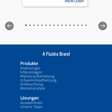
MEHR LESEN
clear all season long.
It’s important to follow a few key steps to
ensure optimal performance and longevity.
Here’s a complete guide to getting your
Zodiac® pool cleaner up and running for the
season.
Produkte
Poolreiniger
Filteranlagen
Wasseraufbereitung
Schwimmbadheizung
Entfeuchtung
Wasseranalyse
Lösungen
Auswahltools
Unsere Tipps