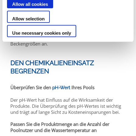
Allow all cookies
Schauen Sie sich den Leistungskoeffizienten (COP) und
die abgegebene Leistung sorgfältig an und prüfen Sie,
Allow selection
ob diese Messungen durch eine Norm (NF-PAC)
®
garantiert sind. Zodiac
bietet eine vollständige
Produktreihe von Wärmepumpen mit hervorragender
Use necessary cookies only
Energie- und Schalleigenschaften für alle
Beckengrößen an.
DEN CHEMIKALIENEINSATZ
BEGRENZEN
Überprüfen Sie den
Ihres Pools
pH-Wert
Der pH-Wert hat Einfluss auf die Wirksamkeit der
Produkte. Die Überprüfung des pH-Wertes ist wichtig
und trägt auf lange Sicht zu Kosteneinsparungen bei.
Passen Sie die Produktmenge an die Anzahl der
Poolnutzer und die Wassertemperatur an