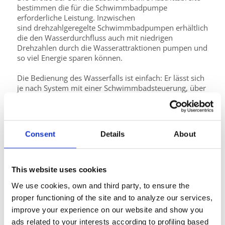
bestimmen die für die Schwimmbadpumpe
erforderliche Leistung. Inzwischen
sind drehzahlgeregelte Schwimmbadpumpen erhältlich
die den Wasserdurchfluss auch mit niedrigen
Drehzahlen durch die Wasserattraktionen pumpen und
so viel Energie sparen können.
Die Bedienung des Wasserfalls ist einfach: Er lässt sich
je nach System mit einer Schwimmbadsteuerung, über
einen Pneumatikschalter vom Rand des Pools oder
manuell vom Technikraum aus steuern.
Tipps für Wasserfall-Fans
Consent
Details
About
Ein Pool-Wasserfall ist eine enorme Bereicherung für
den Garten. Um das entspannende Wasserspiel auch
wirklich genießen zu können, sollte man bei Planung
This website uses cookies
und Kauf einige Punkte beachten.
We use cookies, own and third party, to ensure the
proper functioning of the site and to analyze our services,
Die Konstruktion des Wasserfalls muss so
beschaffen sein, dass das Wasser drucklos und als
improve your experience on our website and show you
breiter, geschlossener Vorhang aus der Öffnung
ads related to your interests according to profiling based