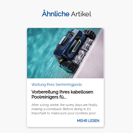
Ähnliche
Artikel
Wartung Ihres Swimmingpools
Vorbereitung Ihres kabellosen
Poolreinigers fü...
After a long winter, the sunny days are finally
making a comeback. Before diving in, it's
important to make sure your cordless pool
cleaner is ready to keep your pool crystal
MEHR LESEN
clear all season long.
It’s important to follow a few key steps to
ensure optimal performance and longevity.