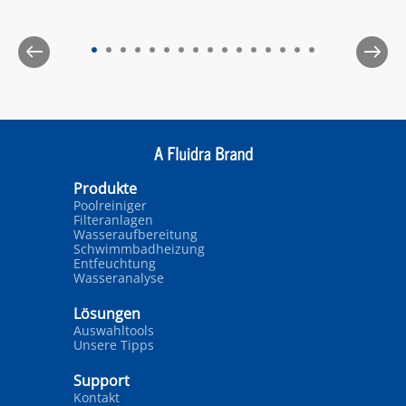
Here’s a complete guide to getting your
Zodiac® pool cleaner up and running for the
season.
Produkte
Poolreiniger
Filteranlagen
Wasseraufbereitung
Schwimmbadheizung
Entfeuchtung
Wasseranalyse
Lösungen
Auswahltools
Unsere Tipps
Support
Kontakt