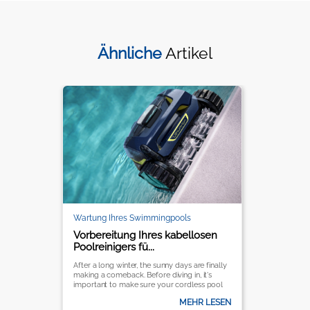
Ähnliche
Artikel
Wartung Ihres Swimmingpools
Vorbereitung Ihres kabellosen
Poolreinigers fü...
After a long winter, the sunny days are finally
making a comeback. Before diving in, it's
important to make sure your cordless pool
cleaner is ready to keep your pool crystal
MEHR LESEN
clear all season long.