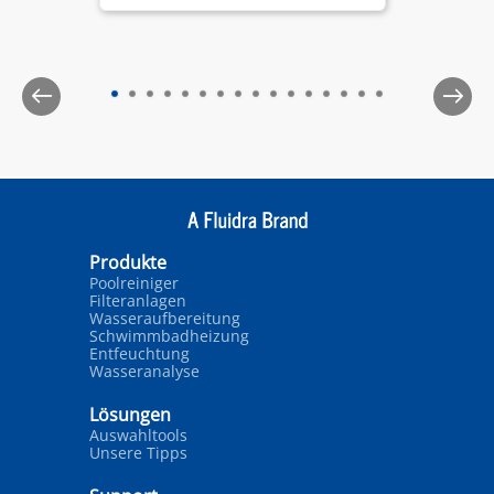
It’s important to follow a few key steps to
ensure optimal performance and longevity.
Here’s a complete guide to getting your
Zodiac® pool cleaner up and running for the
season.
Produkte
Poolreiniger
Filteranlagen
Wasseraufbereitung
Schwimmbadheizung
Entfeuchtung
Wasseranalyse
Lösungen
Auswahltools
Unsere Tipps