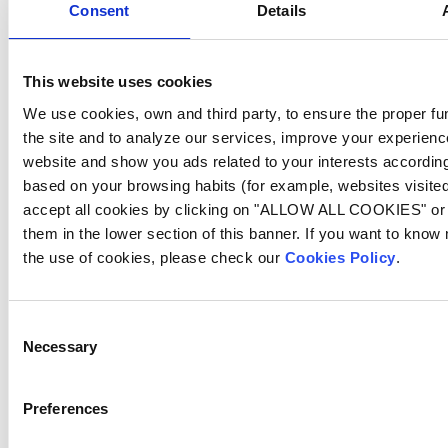
CO2 auf 7,2 bis 7,6 gehalten werden.
Consent
Details
(2) Zur Erweiterung des Desinfektionsspektrums wird
der Einsatz von UV-Licht in Verbindung mit entweder
Chlordosierung oder Salzelektrolyse empfohlen.
This website uses cookies
We use cookies, own and third party, to ensure the proper fun
(3) Eine kontinuierliche Messung von pH-Wert und
the site and to analyze our services, improve your experienc
Chlorgehalt sowie eine automatische Regulierung
website and show you ads related to your interests according 
dieser Parameter sind in öffentlichen Schwimmbecken
unverzichtbar. Empfehlung: Informieren Sie die
based on your browsing habits (for example, websites visite
Poolbenutzer per Aushang über die Werte und die
accept all cookies by clicking on "ALLOW ALL COOKIES" or s
Wasserqualität.
them in the lower section of this banner. If you want to know
the use of cookies, please check our
Cookies Policy
.
Antwort auf Frage Nummer 2:
Sollten die Benutzer
jetzt noch etwas zusätzlich tun?
Wie im täglichen Leben empfehlen wir, auf
Consent
eine
angemessene Körperhygiene
zu achten. Besteht
Necessary
Selection
zum Beispiel die Gefahr, Oberflächen wie die Bänke in
Umkleideräumen, Türen oder Türknäufe berührt zu
haben, sollte man sich vor dem Baden die Hände
Preferences
waschen und/oder mit einem Desinfektionsmittel
reinigen. Wir empfehlen den Badenden, sich
immer