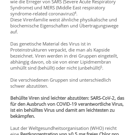
wie die Erreger von SARS (Severe Acute Respiratory
Syndrome) und MERS (Middle East respiratory
4
syndrome-related coronavirus)
.
Diese Virenfamilie weist ähnliche physikalische und
biochemische Eigenschaften und Übertragungswege
auf.
Das genetische Material des Virus ist in
Proteinstrukturen verpackt, die man als Kapside
bezeichnet. Viren werden in drei Gruppen eingeteilt,
abhängig davon, ob sie von einer Lipidmembran
5
umhüllt sind (behüllt) oder nicht (unbehüllt)
.
Die verschiedenen Gruppen sind unterschiedlich
schwer abzutöten.
Behüllte Viren sind leichter abzutöten: SARS-CoV-2, das
für den Ausbruch von COVID-19 verantwortliche Virus,
ist ein behülltes Virus und damit am leichtesten zu
bekämpfen.
Laut der Weltgesundheitsorganisation (WHO) reicht
eine
Restkonzentration von ≥0,5 mg freies Chlor pro