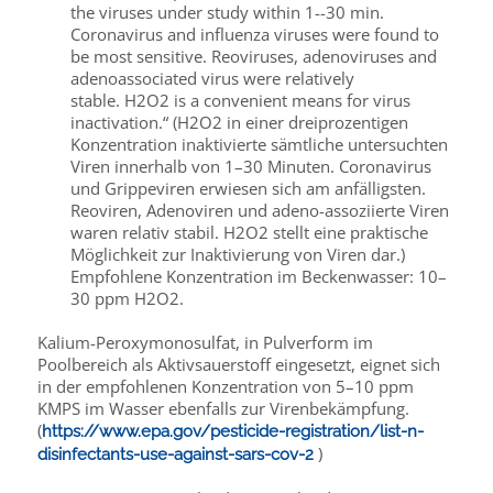
the viruses under study within 1--30 min.
Coronavirus and influenza viruses were found to
be most sensitive. Reoviruses, adenoviruses and
adenoassociated virus were relatively
stable. H2O2 is a convenient means for virus
inactivation.“ (H2O2 in einer dreiprozentigen
Konzentration inaktivierte sämtliche untersuchten
Viren innerhalb von 1–30 Minuten. Coronavirus
und Grippeviren erwiesen sich am anfälligsten.
Reoviren, Adenoviren und adeno-assoziierte Viren
waren relativ stabil. H2O2 stellt eine praktische
Möglichkeit zur Inaktivierung von Viren dar.)
Empfohlene Konzentration im Beckenwasser: 10–
30 ppm H2O2.
Kalium-Peroxymonosulfat, in Pulverform im
Poolbereich als Aktivsauerstoff eingesetzt, eignet sich
in der empfohlenen Konzentration von 5–10 ppm
KMPS im Wasser ebenfalls zur Virenbekämpfung.
(
https://www.epa.gov/pesticide-registration/list-n-
)
disinfectants-use-against-sars-cov-2