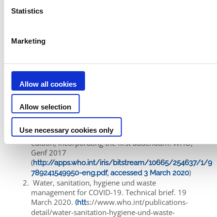
vor und nach dem Schwimmen zu duschen.
Außerdem
Statistics
sollten Badebekleidung und Handtücher gewaschen
werden, um alle Bakterien oder Viren zu beseitigen.
Marketing
Zusätzlich zum Poolwasser sollten
auch der
Beckenrand
sowie die zugehörige Ausrüstung wie
Duschen, Leitern usw. mit speziell dafür vorgesehenen
Produkten
desinfiziert werden.
Allow all cookies
Allow selection
Referenzen
Use necessary cookies only
Guidelines for drinking-water quality, fourth
edition, incorporating the first addendum. WHO,
Genf 2017
(
http://apps.who.int/iris/bitstream/10665/254637/1/9
)
789241549950-eng.pdf, accessed 3 March 2020
Water, sanitation, hygiene und waste
management for COVID-19. Technical brief. 19
March 2020.
s://www.who.int/publications-
(
htt
detail/water-sanitation-hygiene-und-waste-