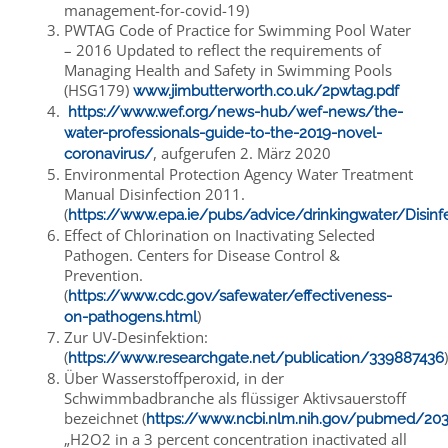
management-for-covid-19)
PWTAG Code of Practice for Swimming Pool Water
– 2016 Updated to reflect the requirements of
Managing Health and Safety in Swimming Pools
(HSG179)
www.jimbutterworth.co.uk/2pwtag.pdf
https://www.wef.org/news-hub/wef-news/the-
water-professionals-guide-to-the-2019-novel-
, aufgerufen 2. März 2020
coronavirus/
Environmental Protection Agency Water Treatment
Manual Disinfection 2011.
(
https://www.epa.ie/pubs/advice/drinkingwater/Disinf
Effect of Chlorination on Inactivating Selected
Pathogen. Centers for Disease Control &
Prevention.
(
https://www.cdc.gov/safewater/effectiveness-
)
on-pathogens.html
Zur UV-Desinfektion:
(
)
https://www.researchgate.net/publication/339887436
Über Wasserstoffperoxid, in der
Schwimmbadbranche als flüssiger Aktivsauerstoff
bezeichnet (
https://www.ncbi.nlm.nih.gov/pubmed/203
„H2O2 in a 3 percent concentration inactivated all