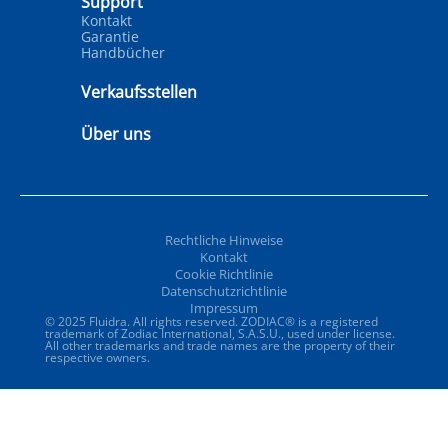
Support
Kontakt
Garantie
Handbücher
Verkaufsstellen
Über uns
Rechtliche Hinweise
Kontakt
Cookie Richtlinie
Datenschutzrichtlinie
Impressum
© 2025 Fluidra. All rights reserved. ZODIAC® is a registered
trademark of Zodiac International, S.A.S.U., used under license.
All other trademarks and trade names are the property of their
respective owners.