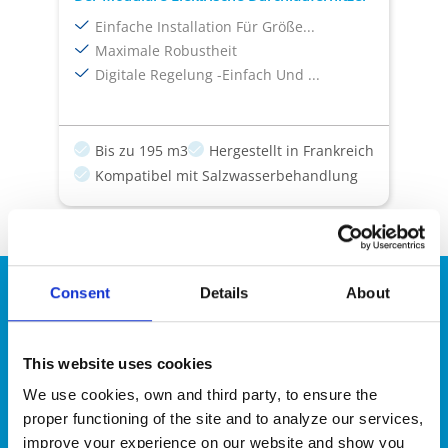
Einfache Installation Für Größe...
Maximale Robustheit
Digitale Regelung -Einfach Und ...
Bis zu 195 m3
Hergestellt in Frankreich
Kompatibel mit Salzwasserbehandlung
Consent
Details
About
This website uses cookies
Probieren Sie unsere
We use cookies, own and third party, to ensure the
Auswahltools aus
proper functioning of the site and to analyze our services,
improve your experience on our website and show you
Mit unseren Auswahltools