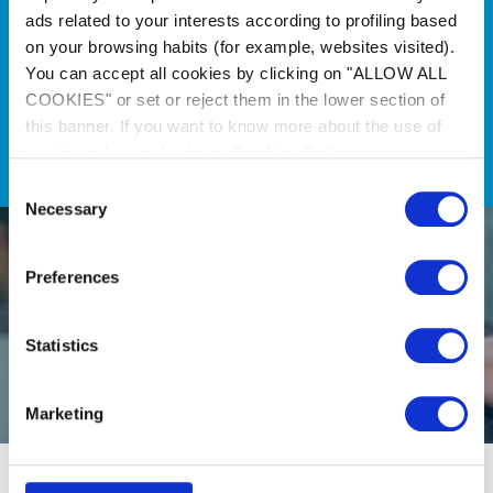
ads related to your interests according to profiling based
finden Sie die besten Zodiac®
on your browsing habits (for example, websites visited).
Produkte mit nur wenigen
You can accept all cookies by clicking on "ALLOW ALL
Klicks
COOKIES" or set or reject them in the lower section of
this banner. If you want to know more about the use of
Entdecken
cookies, please check our
Cookies Policy
.
Consent
Necessary
Selection
Preferences
Statistics
Marketing