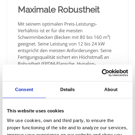
Maximale Robustheit
Mit seinem optimalen Preis-Leistungs-
Verhältnis ist er für die meisten
Schwimmbecken (Becken mit 80 bis 160 m³)
geeignet. Seine Leistung von 12 bis 24 kW
entspricht den meisten Anforderungen. Seine
Fertigungsqualität sichert ein Höchstmaß an
Robustheit (EPDM-Flansche, Hypalon-
Anschluss).
Digitale Regelung -
Consent
Details
About
Einfach Und Präzise
This website uses cookies
Der RE/U verfügt über einen kompletten
We use cookies, own and third party, to ensure the
digitalen Regler zur einfachen Einstellung des
proper functioning of the site and to analyze our services,
Thermostats, der Zeitschaltung usw., damit das
improve your experience on our website and show you