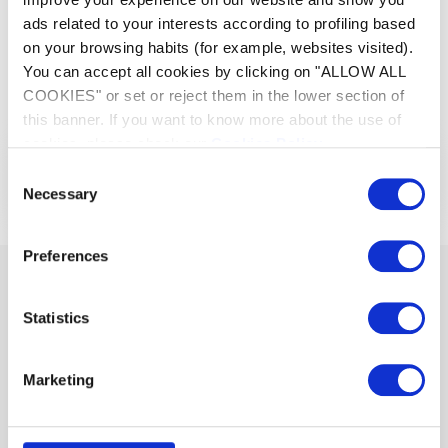
Wasser Ihres Beckens auch am Ende der
ads related to your interests according to profiling based
Badesaison noch die optimale Temperatur
aufweist.
on your browsing habits (for example, websites visited).
You can accept all cookies by clicking on "ALLOW ALL
COOKIES" or set or reject them in the lower section of
Weniger anzeigen
this banner. If you want to know more about the use of
cookies, please check our
Cookies Policy
.
Consent
Dokumente
Necessary
Selection
Preferences
Ähnliche oder zugehörige Produkte
Statistics
Marketing