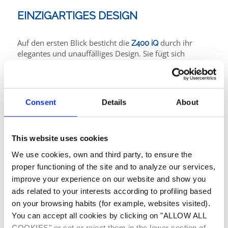
EINZIGARTIGES DESIGN
Auf den ersten Blick besticht die
durch ihr
Z400 iQ
elegantes und unauffälliges Design. Sie fügt sich
gekonnt in die Umgebung Ihres Schwimmbeckens ein
und überzeugt mit geradlinigem Design und zwei
verfügbaren Farbvarianten der Metallfrontblende in
Aluminium- und Beigegrau.
Consent
Details
About
PERFEKT UNAUFFÄLLIG
This website uses cookies
Aber auch in Bezug auf Ausstattung und Leistung weiß
We use cookies, own and third party, to ensure the
die
zu imponieren: neben dem Betrieb bei
Z400 iQ
proper functioning of the site and to analyze our services,
voller Leistung für eine schnelle Poolbeheizung, kann
improve your experience on our website and show you
die Wärmepumpe mit reduzierter
Lüftergeschwindigkeit im sog. SILENT Modus
ads related to your interests according to profiling based
besonders leise und energiesparend betrieben werden.
on your browsing habits (for example, websites visited).
Der vertikale Luftausstoß ermöglicht eine
You can accept all cookies by clicking on "ALLOW ALL
platzsparende Installation. Die intiutive Steuerung
COOKIES" or set or reject them in the lower section of